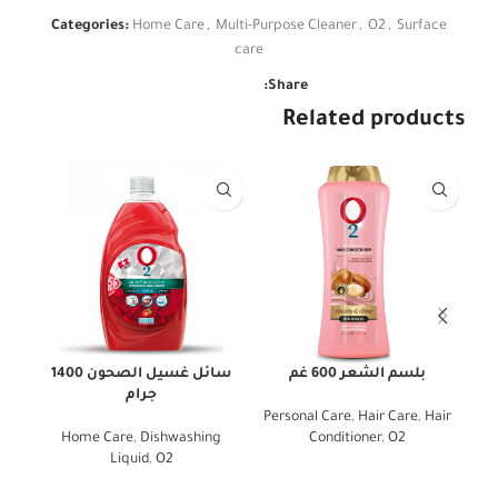
Categories:
Home Care
,
Multi-Purpose Cleaner
,
O2
,
Surface
care
Share:
Related products
بلسم الشعر 600 غم
سائل غسيل الصحون 1400
سائ
جرام
g
Personal Care
,
Hair Care
,
Hair
Home Care
,
Dishwashing
Conditioner
,
O2
Liquid
,
O2