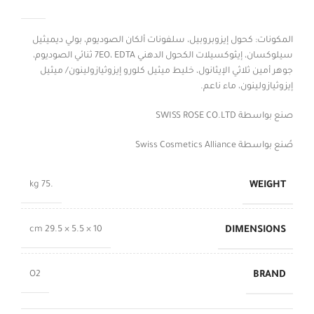
المكونات: كحول إيزوبروبيل، سلفونات ألكان الصوديوم، بولي ديميثيل
سيلوكسان، إيثوكسيلات الكحول الدهني 7EO، EDTA ثنائي الصوديوم،
جوهر أمين ثلاثي الإيثانول، خليط ميثيل كلورو إيزوثيازولينون/ ميثيل
إيزوثيازولينون، ماء ناعم.
صنع بواسطة SWISS ROSE CO.LTD
صُنع بواسطة Swiss Cosmetics Alliance
WEIGHT
.75 kg
DIMENSIONS
10 × 5.5 × 29.5 cm
BRAND
O2