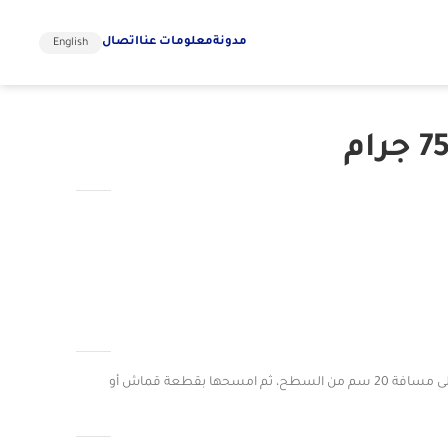
مدونة
معلومات عنا
اتصال
English
ضع الفوهة في وضع الرش. قم بالرش على مسافة 20 سم من السطح، ثم امسحها بقطعة قماش أو