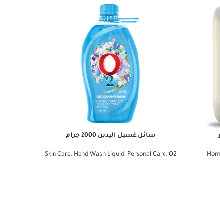
سائل غسيل اليدين 2000 جرام
سائ
al Care
,
O2
Skin Care
,
Hand Wash Liquid
,
Personal Care
,
O2
Hom