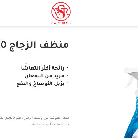
منظف ​​الزجاج 750 جرام
⬝ رائحة أكثر انتعاشًا
⬝ مزيد من اللمعان
⬝ يزيل الأوساخ والبقع
منشفة نظيفة وجافة.