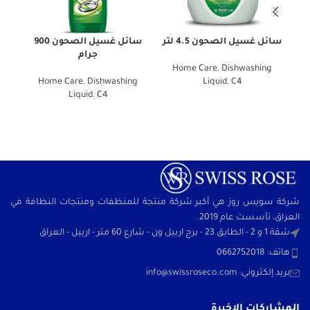
سائل غسيل الصحون 4.5 لتر
سائل غسيل الصحون 900
سائل 
جرام
id
,
Home Care
,
Dishwashing
Home Care
,
Dishwashing
Liquid
,
C4
Liquid
,
C4
شركة سويس روز هي أكبر شركة منتجة للمنظفات ومنتجات النظافة في
العراق، تأسست عام 2019.
شقة 1 و 2 - الطابق 23 - برج اربيل ون - شارع 60 متر - اربيل - العراق
هاتف: 0662752018
بريد إلكتروني:
info@swissroseco.com
المشاركات الاخيرة